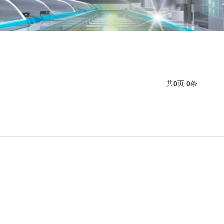
共
页
条
0
0