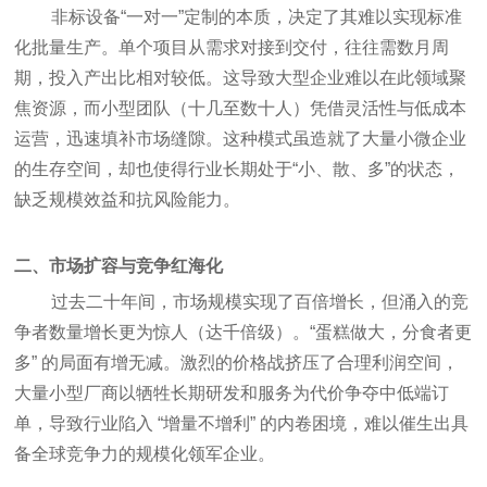
非标设备“一对一”定制的本质，决定了其难以实现标准
化批量生产。单个项目从需求对接到交付，往往需数月周
期，投入产出比相对较低。这导致大型企业难以在此领域聚
焦资源，而小型团队（十几至数十人）凭借灵活性与低成本
运营，迅速填补市场缝隙。这种模式虽造就了大量小微企业
的生存空间，却也使得行业长期处于“小、散、多”的状态，
缺乏规模效益和抗风险能力。
二、市场扩容与竞争红海化
过去二十年间，市场规模实现了百倍增长，但涌入的竞
争者数量增长更为惊人（达千倍级）。“蛋糕做大，分食者更
多” 的局面有增无减。激烈的价格战挤压了合理利润空间，
大量小型厂商以牺牲长期研发和服务为代价争夺中低端订
单，导致行业陷入 “增量不增利” 的内卷困境，难以催生出具
备全球竞争力的规模化领军企业。